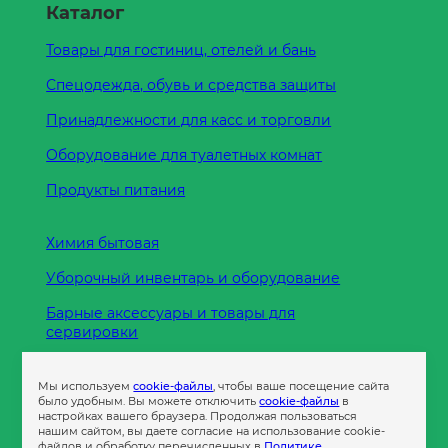
Каталог
Товары для гостиниц, отелей и бань
Спецодежда, обувь и средства защиты
Принадлежности для касс и торговли
Оборудование для туалетных комнат
Продукты питания
Химия бытовая
Уборочный инвентарь и оборудование
Барные аксессуары и товары для
сервировки
Кухонные принадлежности
Мы используем
cookie-файлы
, чтобы ваше посещение сайта
Пленка
было удобным. Вы можете отключить
cookie-файлы
в
настройках вашего браузера. Продолжая пользоваться
нашим сайтом, вы даете согласие на использование cookie-
файлов и обработку перечисленных в
Политике