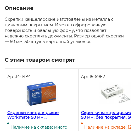
Описание
Скрепки канцелярские изготовлены из металла с
цинковым покрытием. Имеют гофрированную
поверхность и овальную форму, что позволяет
надежно скреплять документы. Размер одной скрепки
— 50 мм, 50 штук в картонной упаковке.
С этим товаром смотрят
Арт.
14-1484
Арт.
15-6962
Скрепки канцелярские
Скрепки канцелярские
Workmate 50 мм,
50 мм, без покрытия, 5
оцинкованные, 50 штук в
упаковке
упаковке
Наличие на складе: много
Наличие на складе: 1