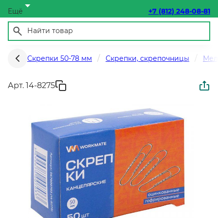
Ещё
+7 (812) 248-08-81
Скрепки 50-78 мм
Скрепки, скрепочницы
Мел
Арт. 14-8275