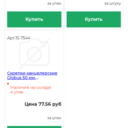
за упак
за штуку
Купить
Купить
Арт.
15-7544
Скрепки канцелярские
Globus 50 мм,
гофрированные, без
покрытия, 50 штук в
Наличие на складе:
упаковке
4 упак
Цена 77.56 руб
за упак