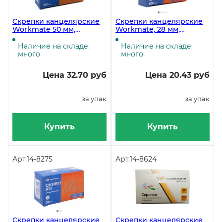
Скрепки канцелярские
Скрепки канцелярские
Workmate 50 мм,
Workmate, 28 мм,
оцинкованные, 50 штук в
цинковое покрытие, 100
упаковке
штук в упаковке
Наличие на складе:
Наличие на складе:
много
много
Цена 32.70 руб
Цена 20.43 руб
за упак
за упак
Купить
Купить
Арт.
14-8275
Арт.
14-8624
Скрепки канцелярские
Скрепки канцелярские