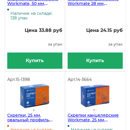
Workmate, 50 мм,
Workmate 28 мм,
цинковое покрытие,
овальные, цветные с
гофрированные, 50 штук
виниловым покрытием,
Наличие на складе:
в упаковке
100 штук
138 упак
Цена 33.88 руб
Цена 24.15 руб
за упак
за упак
Купить
Купить
Арт.
15-1398
Арт.
14-3664
Скрепки, 25 мм,
Скрепки канцелярские
овальный профиль,
Workmate, 25 мм,
оцинкованные, 100 штук
никелевое покрытие, 100
штук в упаковке
Наличие на складе:
Наличие на складе: