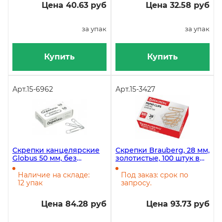
Цена 40.63 руб
Цена 32.58 руб
за упак
за упак
Купить
Купить
Арт.
15-6962
Арт.
15-3427
Скрепки канцелярские
Скрепки Brauberg, 28 мм,
Globus 50 мм, без
золотистые, 100 штук в
покрытия, 50 штук в
картонной коробке
упаковке
Наличие на складе:
Под заказ: срок по
12 упак
запросу.
Цена 84.28 руб
Цена 93.73 руб