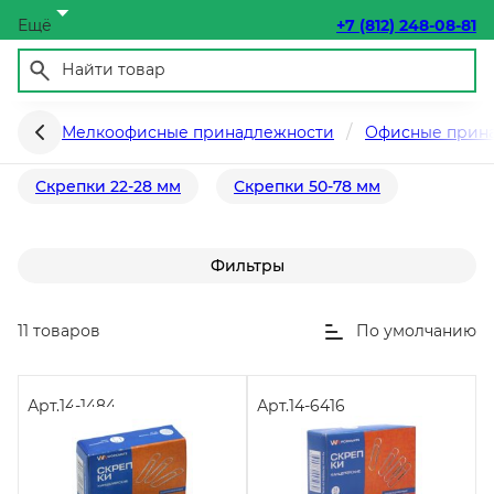
Ещё
+7 (812) 248-08-81
Скрепки, скрепочницы
Мелкоофисные принадлежности
Офисные прин
Скрепки 22-28 мм
Скрепки 50-78 мм
Фильтры
11 товаров
По умолчанию
Арт.
14-1484
Арт.
14-6416