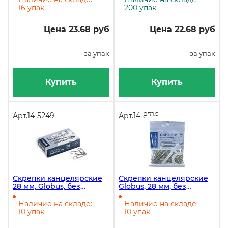
16 упак
200 упак
Цена 23.68 руб
Цена 22.68 руб
за упак
за упак
Купить
Купить
Арт.
14-5249
Арт.
14-8716
Скрепки канцелярские
Скрепки канцелярские
28 мм, Globus, без
Globus, 28 мм, без
покрытия, картонная
покрытия, 100 штук в
упаковка, 100 штук
пакете с европодвесом
Наличие на складе:
Наличие на складе:
флоу-пак
10 упак
10 упак