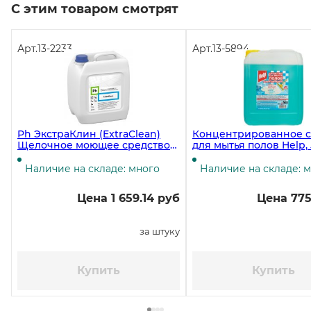
С этим товаром смотрят
Арт.
13-2233
Арт.
13-5894
Ph ЭкстраКлин (ExtraClean)
Концентрированное с
Щелочное моющее средство
для мытья полов Help, 
(Средство для мытья полов), 5
литров ЧЗ
Наличие на складе: много
Наличие на складе: 
Цена 1 659.14 руб
Цена 775
за штуку
Купить
Купить