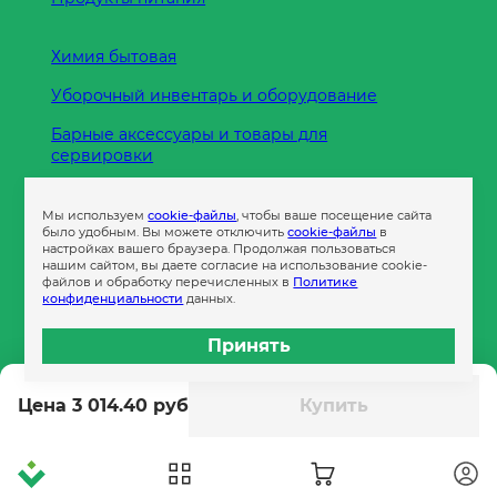
Химия бытовая
Уборочный инвентарь и оборудование
Барные аксессуары и товары для
сервировки
Кухонные принадлежности
Мы используем
cookie-файлы
, чтобы ваше посещение сайта
Пленка
было удобным. Вы можете отключить
cookie-файлы
в
настройках вашего браузера. Продолжая пользоваться
нашим сайтом, вы даете согласие на использование cookie-
файлов и обработку перечисленных в
Политике
Пакеты и сумки
конфиденциальности
данных.
Контейнеры
Принять
Бумага офисная
Цена 3 014.40 руб
Купить
Гигиеническая продукция
Одноразовая посуда