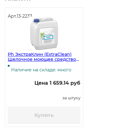
Арт.
13-2233
Ph ЭкстраКлин (ExtraClean)
Щелочное моющее средство
(Средство для мытья полов), 5
литров ЧЗ
Наличие на складе: много
Цена 1 659.14 руб
за штуку
Купить