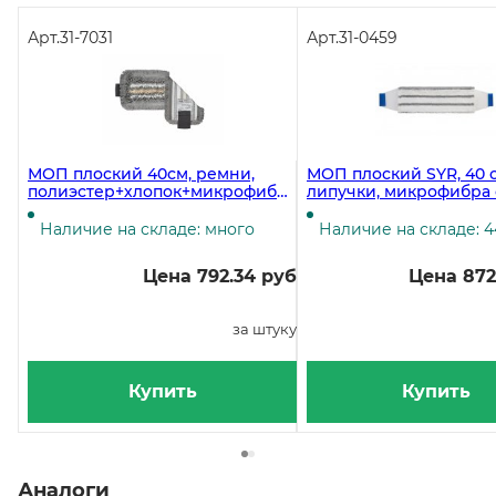
Арт.
31-7031
Арт.
31-0459
МОП плоский 40см, ремни,
МОП плоский SYR, 40 с
полиэстер+хлопок+микрофибра
липучки, микрофибра 
ТРИО УльтраСпид VILEDA
абразивом, синий
Наличие на складе: много
Наличие на складе: 4
Цена 792.34 руб
Цена 872
за штуку
Купить
Купить
Аналоги