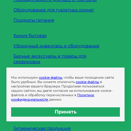
Оборудование для туалетных комнат
Продукты питания
Химия бытовая
Уборочный инвентарь и оборудование
Барные аксессуары и товары для
сервировки
Кухонные принадлежности
Мы используем
cookie-файлы
, чтобы ваше посещение сайта
Пленка
было удобным. Вы можете отключить
cookie-файлы
в
настройках вашего браузера. Продолжая пользоваться
нашим сайтом, вы даете согласие на использование cookie-
файлов и обработку перечисленных в
Политике
Пакеты и сумки
конфиденциальности
данных.
Контейнеры
Принять
Бумага офисная
Гигиеническая продукция