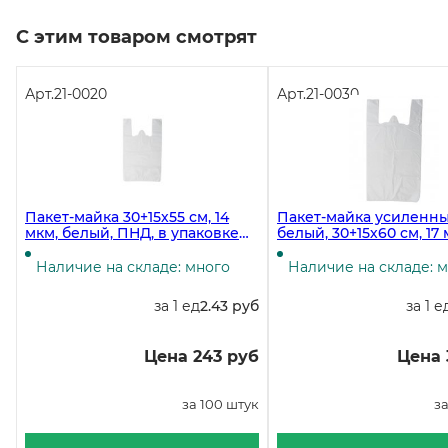
С этим товаром смотрят
Арт.
21-0020
Арт.
21-0030
Пакет-майка 30+15х55 см, 14
Пакет-майка усиленны
мкм, белый, ПНД, в упаковке
белый, 30+15х60 см, 17 
100 штук, в коробке 3000 штук
пачке 100 штук
Наличие на складе: много
Наличие на складе: 
за 1 ед
2.43 руб
за 1 е
Цена 243 руб
Цена 
за 100 штук
за