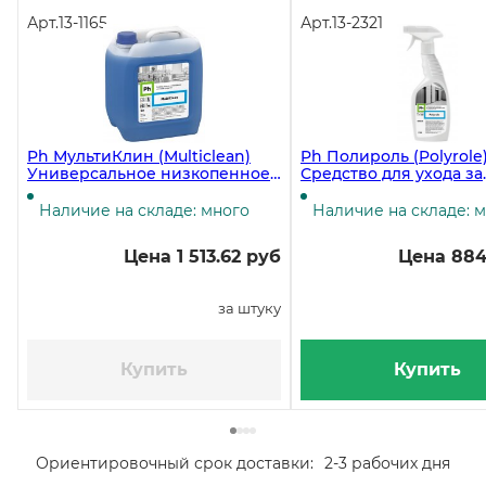
Арт.
13-1165
Арт.
13-2321
Ph МультиКлин (Multiclean)
Ph Полироль (Polyrole
Универсальное низкопенное
Средство для ухода за
моющее средство, 5 литров ЧЗ
поверхностями (поли
нержавейки), 600 мл
Наличие на складе: много
Наличие на складе: 
Цена 1 513.62 руб
Цена 884
за штуку
Купить
Купить
Ориентировочный срок доставки:
2-3 рабочих дня