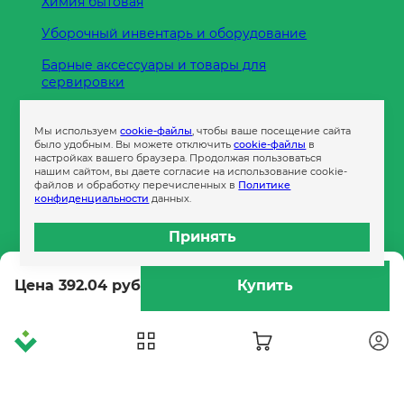
Химия бытовая
Уборочный инвентарь и оборудование
Барные аксессуары и товары для
сервировки
Кухонные принадлежности
Мы используем
cookie-файлы
, чтобы ваше посещение сайта
Пленка
было удобным. Вы можете отключить
cookie-файлы
в
настройках вашего браузера. Продолжая пользоваться
нашим сайтом, вы даете согласие на использование cookie-
файлов и обработку перечисленных в
Политике
Пакеты и сумки
конфиденциальности
данных.
Контейнеры
Принять
Бумага офисная
Цена 392.04 руб
Купить
Гигиеническая продукция
Одноразовая посуда