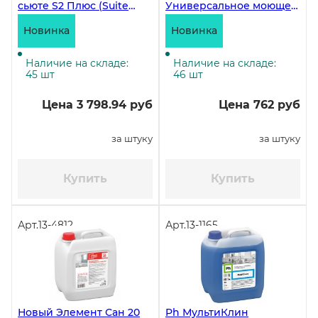
сьюте S2 Плюс (Suite
Универсальное моющее
care S2 Plus)
средство, 5 литров
Универсальное моющее
Новинка
Новинка
средство. Концентрат, 5
литров ЧЗ
Наличие на складе:
Наличие на складе:
45 шт
46 шт
Цена 3 798.94 руб
Цена 762 руб
за штуку
за штуку
Купить
Купить
Арт.
13-4812
Арт.
13-1165
Новый Элемент Сан 20
Ph МультиКлин