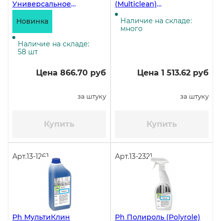
Универсальное
(Multiclean)
хлорсодержащее
Универсальное
средство, 5 литров
низкопенное моющее
Наличие на складе:
Новинка
средство, 5 литров ЧЗ
много
Наличие на складе:
58 шт
Цена 866.70 руб
Цена 1 513.62 руб
за штуку
за штуку
Купить
Купить
Арт.
13-1261
Арт.
13-2321
Ph МультиКлин
Ph Полироль (Polyrole)