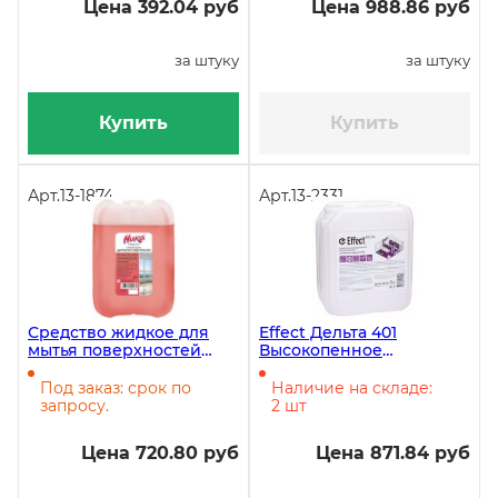
Цена 392.04 руб
Цена 988.86 руб
за штуку
за штуку
Купить
Купить
Арт.
13-1874
Арт.
13-2331
Средство жидкое для
Effect Дельта 401
мытья поверхностей
Высокопенное
Ника Универсал, 5 кг
концентрированное
средство для мытья
Под заказ: срок по
Наличие на складе:
поверхностей, 5 литров
запросу.
2 шт
Цена 720.80 руб
Цена 871.84 руб