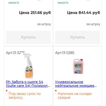
много
много
Цена 251.66 руб
Цена 841.44 руб
за штуку
за штуку
Купить
Купить
Арт.
13-3273
Арт.
13-0285
Ph Забота о сьюте S4
Универсальное
(Suite care S4) Полироль
нейтральное моющее
для мебели, 600 мл
средство Мегают, 5
литров
Под заказ: срок по
Наличие на складе:
запросу.
средне