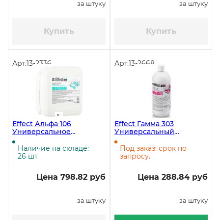
за штуку
за штуку
Купить
Купить
Арт.
13-2336
Арт.
13-2668
Effect Альфа 106
Effect Гамма 303
Универсальное
Универсальный
чистящее средство, 5
чистящий крем, 1 литр
литров
Наличие на складе:
Под заказ: срок по
26 шт
запросу.
Цена 798.82 руб
Цена 288.84 руб
за штуку
за штуку