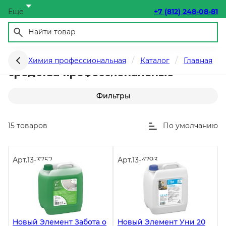
Ещё
+7 (812) 248-08-81
Универсальные чистящие и моющие
Химия профессиональная
Каталог
Главная
средства профессиональные
Фильтры
15 товаров
По умолчанию
Арт.
13-3752
Арт.
13-4793
Новый Элемент Забота о
Новый Элемент Уни 20