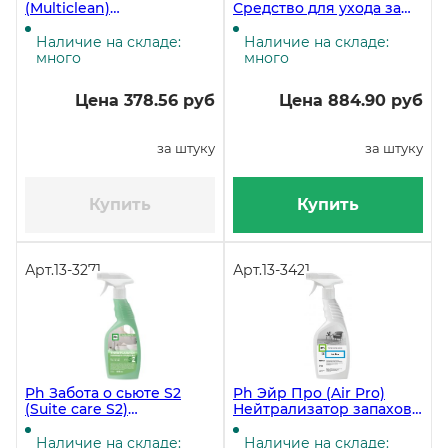
(Multiclean)
Средство для ухода за
Универсальное
поверхностями
низкопенное моющее
(полироль для
Наличие на складе:
Наличие на складе:
средство 1 литров ЧЗ
нержавейки), 600 мл
много
много
Цена 378.56 руб
Цена 884.90 руб
за штуку
за штуку
Купить
Купить
Арт.
13-3271
Арт.
13-3421
Ph Забота о сьюте S2
Ph Эйр Про (Air Pro)
(Suite care S2)
Нейтрализатор запахов,
Универсальное моющее
600 мл
средство, 600 мл ЧЗ
Наличие на складе:
Наличие на складе: