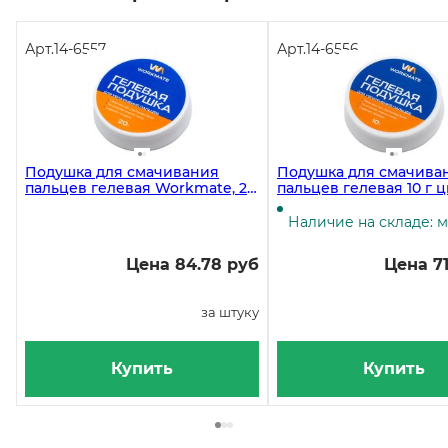
Арт.
14-6557
Арт.
14-6556
Подушка для смачивания
Подушка для смачива
пальцев гелевая Workmate, 20
пальцев гелевая 10 г 
г
коробочка
Наличие на складе: 
Цена 84.78 руб
Цена 71
за штуку
Купить
Купить