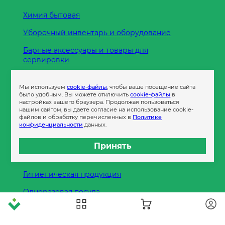
Химия бытовая
Уборочный инвентарь и оборудование
Барные аксессуары и товары для
сервировки
Кухонные принадлежности
Мы используем
cookie-файлы
, чтобы ваше посещение сайта
Пленка
было удобным. Вы можете отключить
cookie-файлы
в
настройках вашего браузера. Продолжая пользоваться
нашим сайтом, вы даете согласие на использование cookie-
файлов и обработку перечисленных в
Политике
Пакеты и сумки
конфиденциальности
данных.
Контейнеры
Принять
Бумага офисная
Гигиеническая продукция
Одноразовая посуда