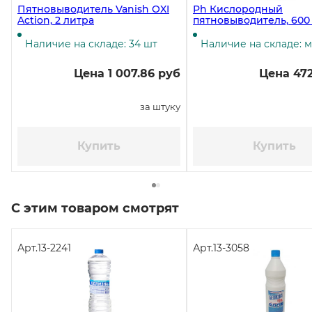
Пятновыводитель Vanish OXI
Ph Кислородный
Action, 2 литра
пятновыводитель, 600
Наличие на складе: 34 шт
Наличие на складе: 
Цена 1 007.86 руб
Цена 472
за штуку
Купить
Купить
С этим товаром смотрят
Арт.
13-2241
Арт.
13-3058