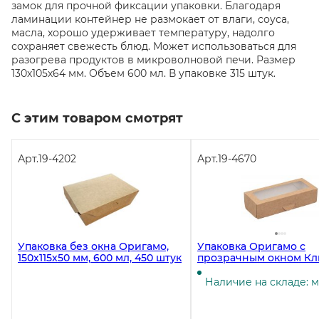
замок для прочной фиксации упаковки. Благодаря
ламинации контейнер не размокает от влаги, соуса,
масла, хорошо удерживает температуру, надолго
сохраняет свежесть блюд. Может использоваться для
разогрева продуктов в микроволновой печи. Размер
130х105х64 мм. Объем 600 мл. В упаковке 315 штук.
С этим товаром смотрят
Арт.
19-4202
Арт.
19-4670
Упаковка без окна Оригамо,
Упаковка Оригамо с
150х115х50 мм, 600 мл, 450 штук
прозрачным окном Кл
170х70х40 мм на 500 мл
быстросборная, 250 ш
Наличие на складе: 