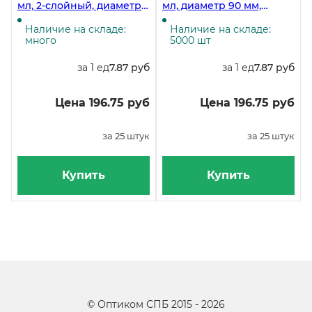
мл, 2-слойный, диаметр
мл, диаметр 90 мм,
90 мм, полный объем 530
полный объем 530 мл,
мл, крафт, 25 штук
белый, 25 штук
Наличие на складе:
Наличие на складе:
много
5000 шт
за 1 ед
7.87 руб
за 1 ед
7.87 руб
Цена 196.75 руб
Цена 196.75 руб
за 25 штук
за 25 штук
Купить
Купить
©
Оптиком СПБ
2015 -
2026