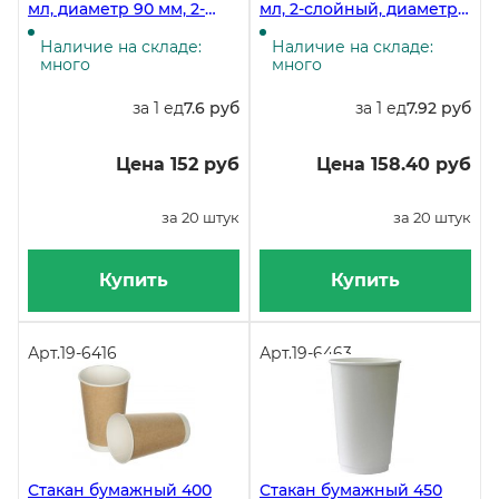
мл, диаметр 90 мм, 2-
мл, 2-слойный, диаметр
слойный, полный объем
90 мм, полный объем 530
530 мл, белый, 20 штук
мл, чёрный, 20 штук
Наличие на складе:
Наличие на складе:
много
много
за 1 ед
7.6 руб
за 1 ед
7.92 руб
Цена 152 руб
Цена 158.40 руб
за 20 штук
за 20 штук
Купить
Купить
Арт.
19-6416
Арт.
19-6463
Стакан бумажный 400
Стакан бумажный 450