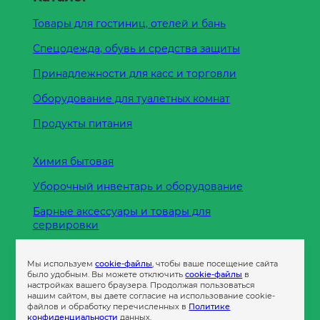
Товары для гостиниц, отелей и бань
Спецодежда, обувь и средства защиты
Принадлежности для касс и торговли
Оборудование для туалетных комнат
Продукты питания
Химия бытовая
Уборочный инвентарь и оборудование
Барные аксессуары и товары для
сервировки
Кухонные принадлежности
Мы используем
cookie-файлы
, чтобы ваше посещение сайта
Пленка
было удобным. Вы можете отключить
cookie-файлы
в
настройках вашего браузера. Продолжая пользоваться
нашим сайтом, вы даете согласие на использование cookie-
файлов и обработку перечисленных в
Политике
Пакеты и сумки
конфиденциальности
данных.