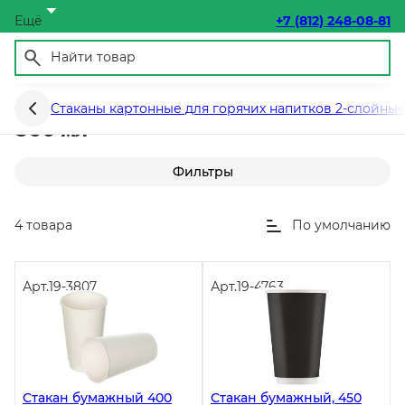
Ещё
+7 (812) 248-08-81
Стаканы картонные (2слоя) 400-
Стаканы картонные для горячих напитков 2-слойны
500 мл
Фильтры
4 товара
По умолчанию
Арт.
19-3807
Арт.
19-4763
Стакан бумажный 400
Стакан бумажный, 450