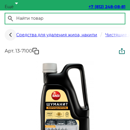
Ещё
+7 (812) 248-08-81
Средства для удаления жира, накипи
Чистящие и
Арт. 13-7100