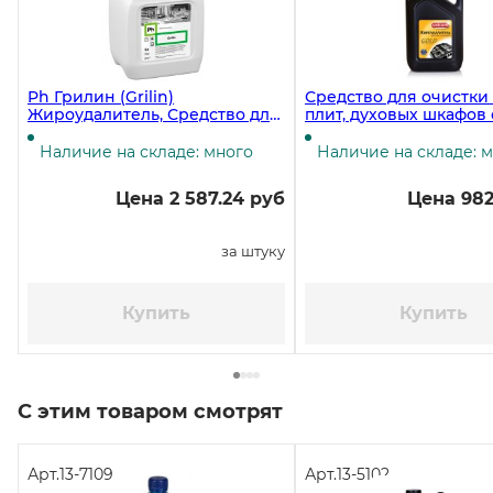
Ph Грилин (Grilin)
Средство для очистки
Жироудалитель, Средство для
плит, духовых шкафов
удаления жира, 5 литров ЧЗ
Unicum Gold, 3 литра
Наличие на складе: много
Наличие на складе: 
Цена 2 587.24 руб
Цена 982
за штуку
Купить
Купить
С этим товаром смотрят
Арт.
13-7109
Арт.
13-5102