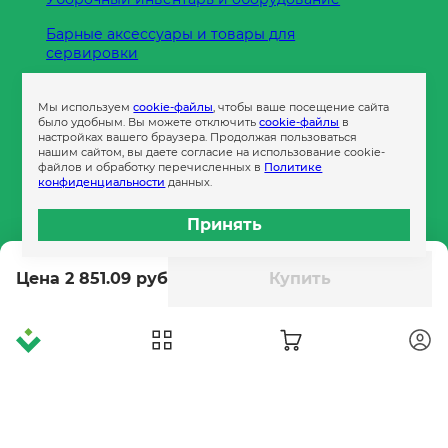
Барные аксессуары и товары для
сервировки
Кухонные принадлежности
Мы используем
cookie-файлы
, чтобы ваше посещение сайта
Пленка
было удобным. Вы можете отключить
cookie-файлы
в
настройках вашего браузера. Продолжая пользоваться
нашим сайтом, вы даете согласие на использование cookie-
файлов и обработку перечисленных в
Политике
Пакеты и сумки
конфиденциальности
данных.
Контейнеры
Принять
Бумага офисная
Цена 2 851.09 руб
Купить
Гигиеническая продукция
Одноразовая посуда