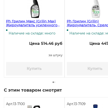
Ph Грилин Макс (Grilin Max)
Ph Грилин (Grilin)
Жироудалитель усиленного
Жироудалитель, Средс
действия, 500 мл ЧЗ
удаления жира, 600 м
Наличие на складе: много
Наличие на складе: 
Цена 514.46 руб
Цена 447
за штуку
Купить
Купить
С этим товаром смотрят
Арт.
13-7100
Арт.
13-7109