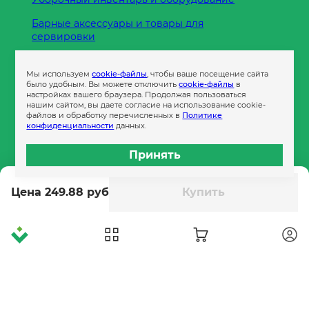
Барные аксессуары и товары для
сервировки
Кухонные принадлежности
Мы используем
cookie-файлы
, чтобы ваше посещение сайта
Пленка
было удобным. Вы можете отключить
cookie-файлы
в
настройках вашего браузера. Продолжая пользоваться
нашим сайтом, вы даете согласие на использование cookie-
файлов и обработку перечисленных в
Политике
Пакеты и сумки
конфиденциальности
данных.
Контейнеры
Принять
Бумага офисная
Цена 249.88 руб
Купить
Гигиеническая продукция
Одноразовая посуда