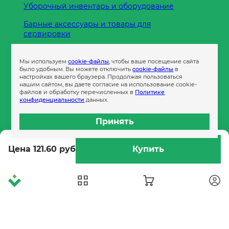
Уборочный инвентарь и оборудование
Барные аксессуары и товары для
сервировки
Кухонные принадлежности
Мы используем
cookie-файлы
, чтобы ваше посещение сайта
Пленка
было удобным. Вы можете отключить
cookie-файлы
в
настройках вашего браузера. Продолжая пользоваться
нашим сайтом, вы даете согласие на использование cookie-
файлов и обработку перечисленных в
Политике
Пакеты и сумки
конфиденциальности
данных.
Контейнеры
Принять
Бумага офисная
Цена 121.60 руб
Купить
Гигиеническая продукция
Одноразовая посуда