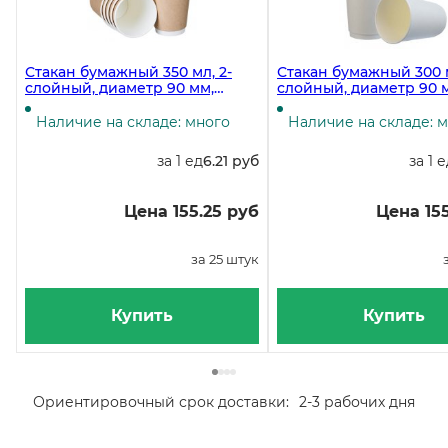
Стакан бумажный 350 мл, 2-
Стакан бумажный 300 м
слойный, диаметр 90 мм,
слойный, диаметр 90 
полный объем 420 мл, крафт,
полный объем 430 мл,
25 штук
25 штук
Наличие на складе: много
Наличие на складе: 
за 1 ед
6.21 руб
за 1 
Цена 155.25 руб
Цена 155
за 25 штук
Купить
Купить
Ориентировочный срок доставки:
2-3 рабочих дня