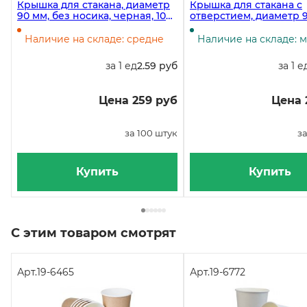
Крышка для стакана, диаметр
Крышка для стакана с
90 мм, без носика, черная, 100
отверстием, диаметр 9
штук
белая, 100 штук
Наличие на складе: средне
Наличие на складе: 
за 1 ед
2.59 руб
за 1 е
Цена 259 руб
Цена 
за 100 штук
за
Купить
Купить
С этим товаром смотрят
Арт.
19-6465
Арт.
19-6772