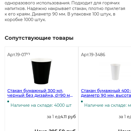
одноразового использования. Подходит для горячих
напитков. Надежно накрывает стакан, плотно прилегая
к его краям. Диаметр 90 мм. В упаковке 100 штук, в
коробке 1000 штук.
Сопутствующие товары
Арт.
19-0712
Арт.
19-3486
Стакан бумажный 300 мл,
Стакан бумажный 400 
черный без дизайна, d=90 мм,
диаметр 90 мм, высота
50 штук в упаковке
полный объем 500 мл,
50 штук
Наличие на складе: 4000 шт
Наличие на складе: 
за 1 ед
4.11 руб
за 1 е