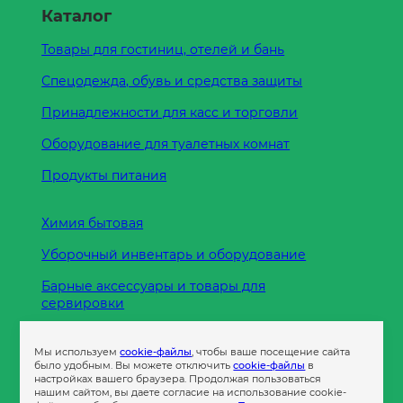
Каталог
Товары для гостиниц, отелей и бань
Спецодежда, обувь и средства защиты
Принадлежности для касс и торговли
Оборудование для туалетных комнат
Продукты питания
Химия бытовая
Уборочный инвентарь и оборудование
Барные аксессуары и товары для
сервировки
Кухонные принадлежности
Мы используем
cookie-файлы
, чтобы ваше посещение сайта
Пленка
было удобным. Вы можете отключить
cookie-файлы
в
настройках вашего браузера. Продолжая пользоваться
нашим сайтом, вы даете согласие на использование cookie-