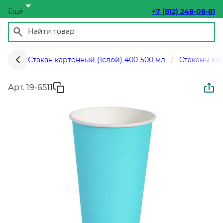
Ещё
+7 (812) 248-08-81
Стакан картонный (1слой) 400-500 мл
Стаканы ка
Арт. 19-6511