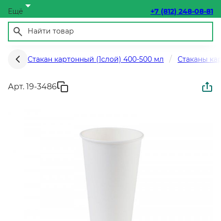
Ещё
+7 (812) 248-08-81
Стакан картонный (1слой) 400-500 мл
Стаканы ка
Арт. 19-3486