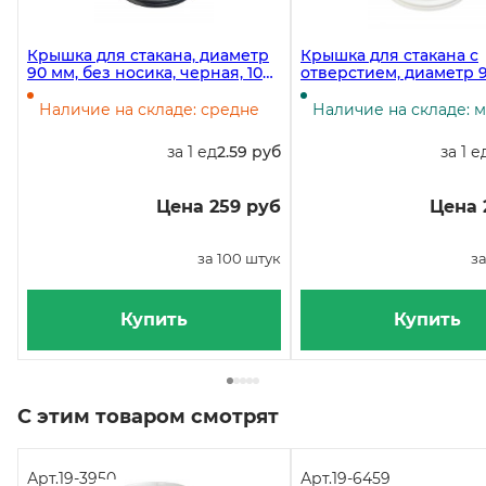
Крышка для стакана, диаметр
Крышка для стакана с
90 мм, без носика, черная, 100
отверстием, диаметр 9
штук
белая, 100 штук
Наличие на складе: средне
Наличие на складе: 
за 1 ед
2.59 руб
за 1 е
Цена 259 руб
Цена 
за 100 штук
за
Купить
Купить
С этим товаром смотрят
Арт.
19-3950
Арт.
19-6459