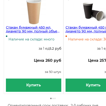
Стакан бумажный 450 мл,
Стакан бумажный 450 
диаметр 90 мм, полный объем
диаметр 90 мм, полны
518 мл, крафт, 50 штук
530 мл, черный, 50 шт
Наличие на складе: много
Наличие на складе: 3
за 1 ед
5.2 руб
за 1 
Цена 260 руб
Цена 257
за 50 штук
з
Купить
Купить
Ориентировочный срок доставки:
2-3 рабочих дня