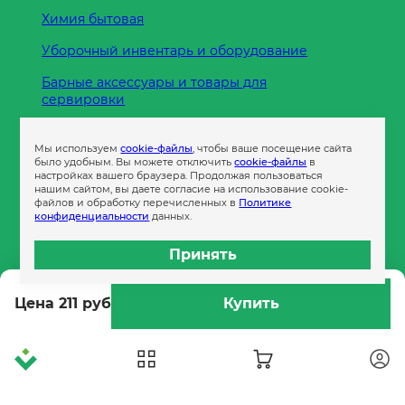
Химия бытовая
Уборочный инвентарь и оборудование
Барные аксессуары и товары для
сервировки
Кухонные принадлежности
Мы используем
cookie-файлы
, чтобы ваше посещение сайта
Пленка
было удобным. Вы можете отключить
cookie-файлы
в
настройках вашего браузера. Продолжая пользоваться
нашим сайтом, вы даете согласие на использование cookie-
файлов и обработку перечисленных в
Политике
Пакеты и сумки
конфиденциальности
данных.
Контейнеры
Принять
Бумага офисная
Цена 211 руб
Купить
Гигиеническая продукция
Одноразовая посуда