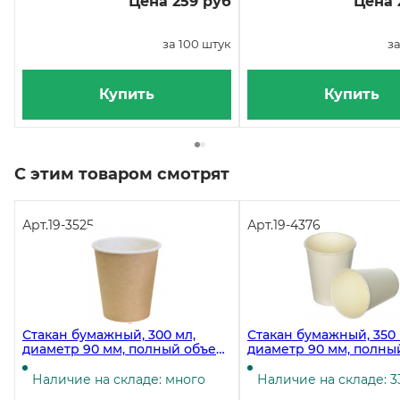
Цена 259 руб
Цена 
за 100 штук
за
Купить
Купить
С этим товаром смотрят
Арт.
19-3525
Арт.
19-4376
Стакан бумажный, 300 мл,
Стакан бумажный, 350 
диаметр 90 мм, полный объем
диаметр 90 мм, полны
364 мл, крафт, 50 штук
420 мл, белый, 50 штук
Наличие на складе: много
Наличие на складе: 3