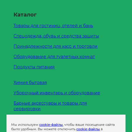
Каталог
Товары для гостиниц, отелей и бань
Спецодежда, обувь и средства защиты
Принадлежности для касс и торговли
Оборудование для туалетных комнат
Продукты питания
Химия бытовая
Уборочный инвентарь и оборудование
Барные аксессуары и товары для
сервировки
Кухонные принадлежности
Мы используем
cookie-файлы
, чтобы ваше посещение сайта
Пленка
было удобным. Вы можете отключить
cookie-файлы
в