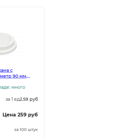
ана с
метр 90 мм,
ладе: много
за 1 ед
2.59 руб
Цена 259 руб
за 100 штук