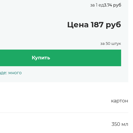
за 1 ед
3.74 руб
Цена 187 руб
за 50 штук
Купить
аде: много
картон
350 мл